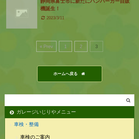
静岡県富士市に新たにハンバーガー自販
機誕生！
2023/3/11
« Prev
1
2
3
ホームへ戻る
ガレージいじりやメニュー
車検・整備
車検のご案内