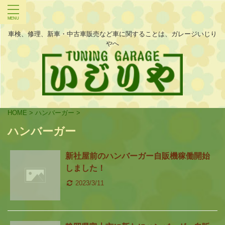
車検、修理、新車・中古車販売など車に関することは、ガレージいじり
やへ
HOME
>
ハンバーガー
>
ハンバーガー
新社屋前のハンバーガー自販機稼働開始
しました！
2023/3/11