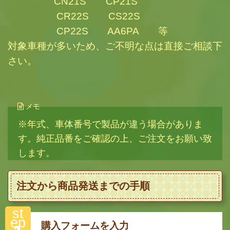
CN21S CP21S
CR22S CS22S
CP22S AA6PA 等
対象車種が多いため、ご不明な点は直接ご相談下
さい。
メモ
※年式、車体番号で製品が違う場合がありま
す。純正品番をご確認の上、ご注文をお願い致
します。
注文から商品発送までの手順
st
ep
購入フォームを入力